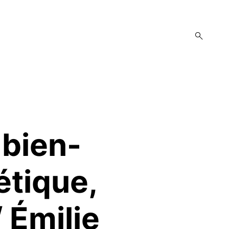
open
search
form
 bien-
étique,
 Émilie