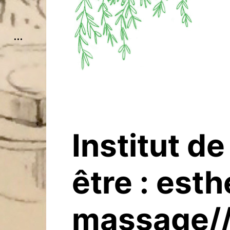
open
sidebar
Institut de
être : esth
massage//