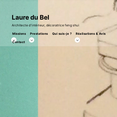
Skip
to
Laure du Bel
content
Architecte d'intérieur, décoratrice feng shui
Missions
Prestations
Qui suis-je ?
Réalisations & Avis
toggle
toggle
toggle
Contact
child
child
child
menu
menu
menu