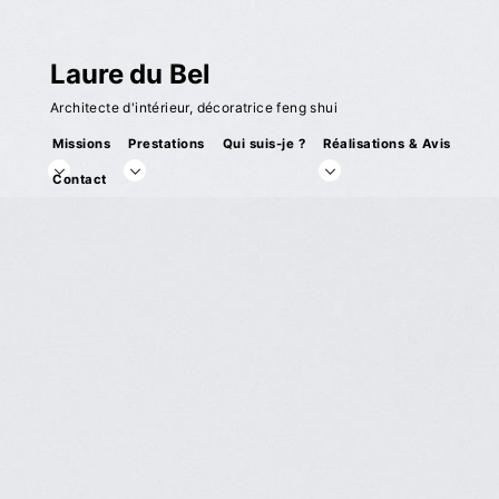
Skip
to
Laure du Bel
content
Architecte d'intérieur, décoratrice feng shui
Missions
Prestations
Qui suis-je ?
Réalisations & Avis
toggle
toggle
toggle
Contact
child
child
child
menu
menu
menu