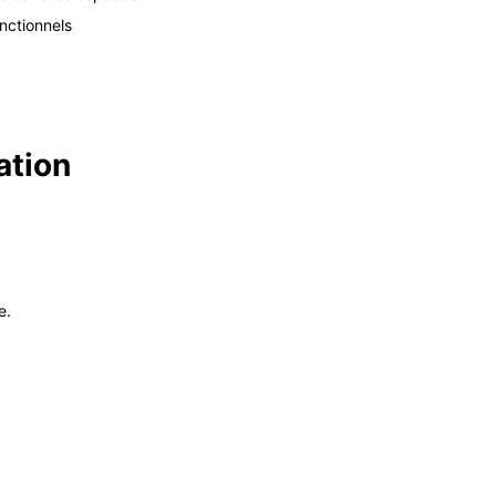
nctionnels
ation
e.