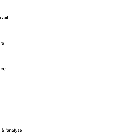
vail
rs
ace
 à l’analyse