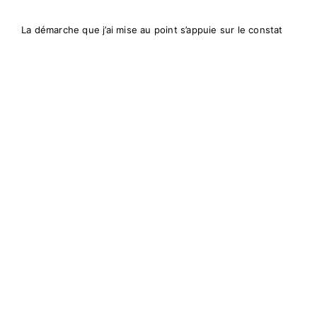
La démarche que j’ai mise au point s’appuie sur le constat
que l’environnement est le miroir de l’être humain. C’est un
tout. En agissant sur l’un l’autre bouge !
C’est un accompagnement tridimensionnel :
L’aménagement de votre habitation
L’aménagement de votre lieu de travail
L’aménagement de votre tête
Parcours
Depuis 2018 : Conseil en architecte d’intérieur en Feng