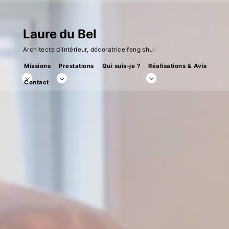
Skip
to
Laure du Bel
content
Architecte d'intérieur, décoratrice feng shui
Missions
Prestations
Qui suis-je ?
Réalisations & Avis
toggle
toggle
toggle
Contact
child
child
child
menu
menu
menu