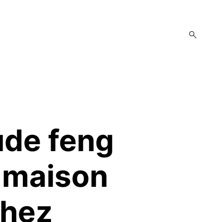
open
search
form
tude feng
e maison
chez