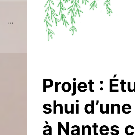
open
sidebar
Projet : É
shui d’un
à Nantes 