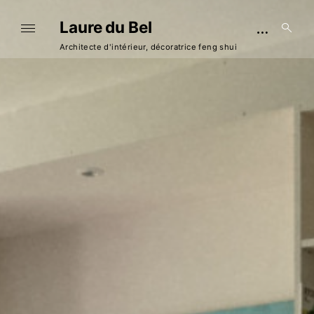
Skip
Laure du Bel
to
open
open
sear
content
Architecte d'intérieur, décoratrice feng shui
sidebar
form