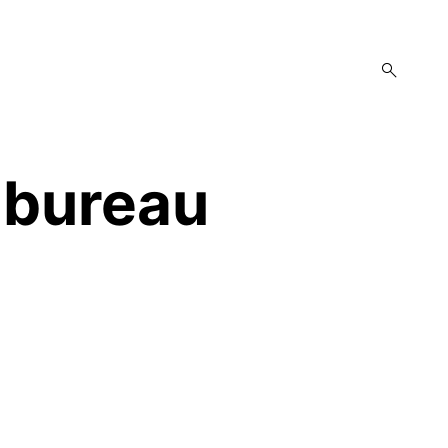
open
search
form
 bureau