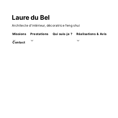
Skip
to
Laure du Bel
content
Architecte d'intérieur, décoratrice feng shui
Missions
Prestations
Qui suis-je ?
Réalisations & Avis
toggle
toggle
toggle
Contact
child
child
child
menu
menu
menu